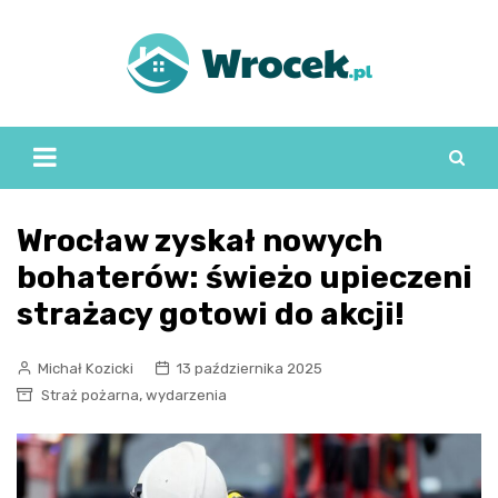
Skip
to
content
Wrocław zyskał nowych
bohaterów: świeżo upieczeni
strażacy gotowi do akcji!
Michał Kozicki
13 października 2025
,
Straż pożarna
wydarzenia