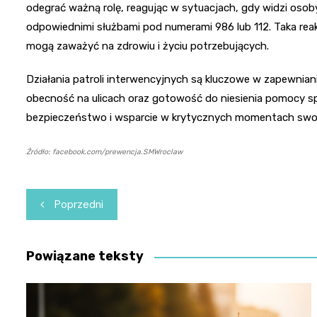
odegrać ważną rolę, reagując w sytuacjach, gdy widzi oso
odpowiednimi służbami pod numerami 986 lub 112. Taka reakc
mogą zaważyć na zdrowiu i życiu potrzebujących.
Działania patroli interwencyjnych są kluczowe w zapewnian
obecność na ulicach oraz gotowość do niesienia pomocy spr
bezpieczeństwo i wsparcie w krytycznych momentach swoj
Źródło: facebook.com/prewencja.SMWroclaw
Nawigacja
Poprzedni
wpisu
Powiązane teksty