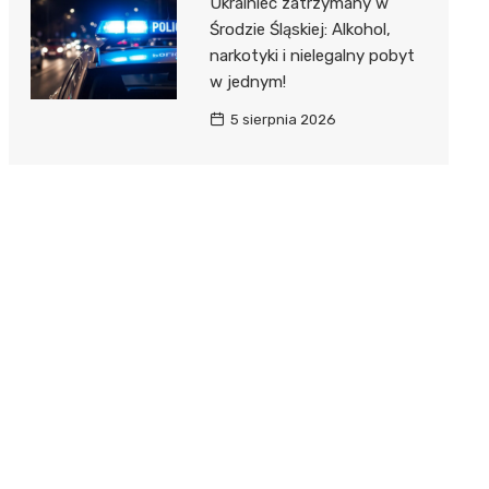
Ukrainiec zatrzymany w
Środzie Śląskiej: Alkohol,
narkotyki i nielegalny pobyt
w jednym!
5 sierpnia 2026