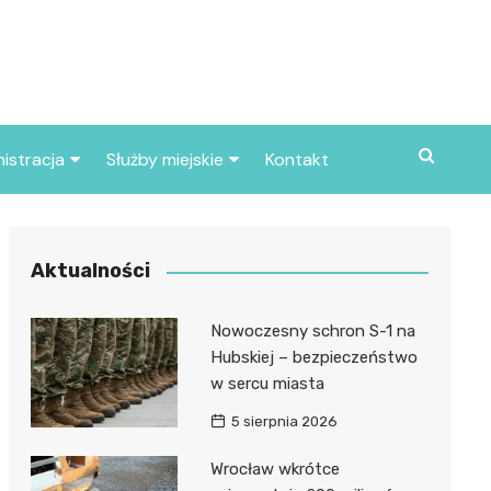
istracja
Służby miejskie
Kontakt
ortowe
Straż pożarna
S
Policja
Aktualności
d skarbowy
Straż miejska
Nowoczesny schron S-1 na
d miasta
Hubskiej – bezpieczeństwo
w sercu miasta
5 sierpnia 2026
Wrocław wkrótce