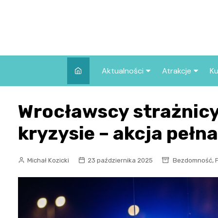
Skip
to
content
Aktualności
Atrakcje
Ku
Pozostałe
Najpopularniej
Wrocławscy strażnic
we Wrocławiu
Wszystkie wpisy
Co warto zob
kryzysie – akcja pełna
Wrocławiu?
,
Michał Kozicki
23 października 2025
Bezdomność