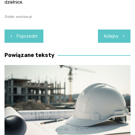
dzielnice.
Źródło: wroclaw.pl
Nawigacja
Poprzedni
Kolejny
wpisu
Powiązane teksty