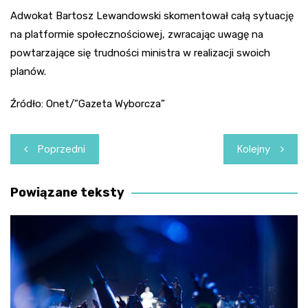
Adwokat Bartosz Lewandowski skomentował całą sytuację
na platformie społecznościowej, zwracając uwagę na
powtarzające się trudności ministra w realizacji swoich
planów.
Źródło: Onet/”Gazeta Wyborcza”
Nawigacja
Poprzedni
Kolejny
wpisu
Powiązane teksty