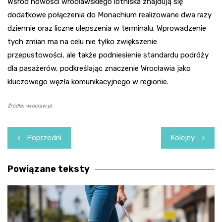
Wśród nowości wrocławskiego lotniska znajdują się
dodatkowe połączenia do Monachium realizowane dwa razy
dziennie oraz liczne ulepszenia w terminalu. Wprowadzenie
tych zmian ma na celu nie tylko zwiększenie
przepustowości, ale także podniesienie standardu podróży
dla pasażerów, podkreślając znaczenie Wrocławia jako
kluczowego węzła komunikacyjnego w regionie.
Źródło: wroclaw.pl
Nawigacja
Poprzedni
Kolejny
wpisu
Powiązane teksty