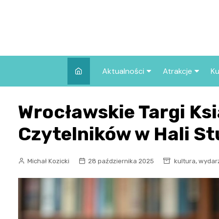
Skip
to
content
Aktualności
Atrakcje
Ku
Pozostałe
Najpopularniej
Wrocławskie Targi Ksi
we Wrocławiu
Wszystkie wpisy
Co warto zob
Czytelników w Hali St
Wrocławiu?
,
Michał Kozicki
28 października 2025
kultura
wydar