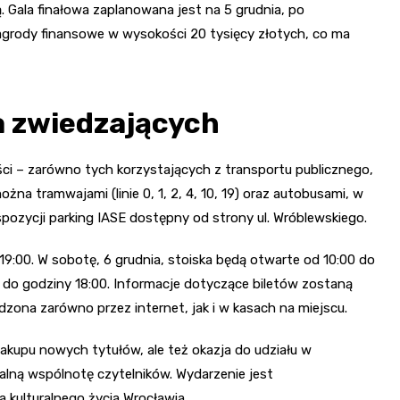
. Gala finałowa zaplanowana jest na 5 grudnia, po
agrody finansowe w wysokości 20 tysięcy złotych, co ma
a zwiedzających
ści – zarówno tych korzystających z transportu publicznego,
na tramwajami (linie 0, 1, 2, 4, 10, 19) oraz autobusami, w
spozycji parking IASE dostępny od strony ul. Wróblewskiego.
-19:00. W sobotę, 6 grudnia, stoiska będą otwarte od 10:00 do
a do godziny 18:00. Informacje dotyczące biletów zostaną
zona zarówno przez internet, jak i w kasach na miejscu.
zakupu nowych tytułów, ale też okazja do udziału w
kalną wspólnotę czytelników. Wydarzenie jest
 kulturalnego życia Wrocławia.