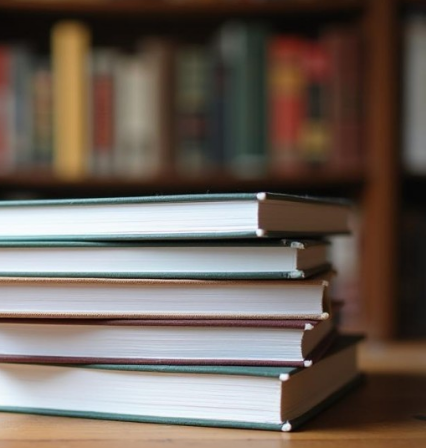
Fryzjer
Kino
Poczta