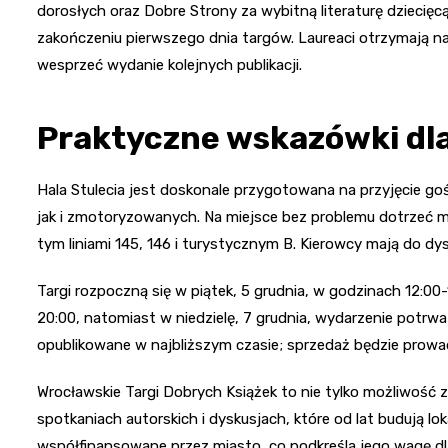
dorosłych oraz Dobre Strony za wybitną literaturę dziecięcą
zakończeniu pierwszego dnia targów. Laureaci otrzymają n
wesprzeć wydanie kolejnych publikacji.
Praktyczne wskazówki dl
Hala Stulecia jest doskonale przygotowana na przyjęcie go
jak i zmotoryzowanych. Na miejsce bez problemu dotrzeć moż
tym liniami 145, 146 i turystycznym B. Kierowcy mają do dy
Targi rozpoczną się w piątek, 5 grudnia, w godzinach 12:00
20:00, natomiast w niedzielę, 7 grudnia, wydarzenie potrw
opublikowane w najbliższym czasie; sprzedaż będzie prowad
Wrocławskie Targi Dobrych Książek to nie tylko możliwość 
spotkaniach autorskich i dyskusjach, które od lat budują lo
współfinansowane przez miasto, co podkreśla jego wagę dla