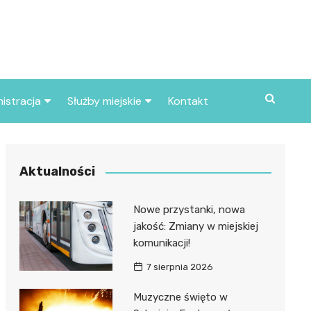
istracja
Służby miejskie
Kontakt
ortowe
Straż pożarna
S
Policja
Aktualności
d skarbowy
Straż miejska
Nowe przystanki, nowa
d miasta
jakość: Zmiany w miejskiej
komunikacji!
7 sierpnia 2026
Muzyczne święto w