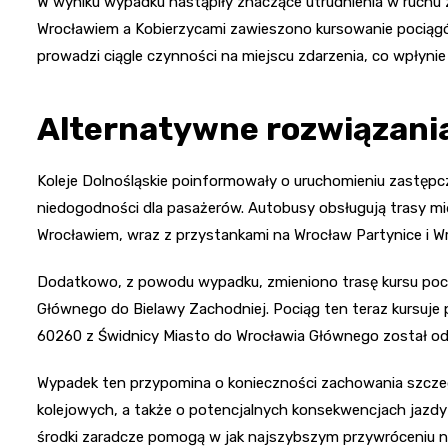
W wyniku wypadku nastąpiły znaczące utrudnienia w ruchu
Wrocławiem a Kobierzycami zawieszono kursowanie pociągów
prowadzi ciągle czynności na miejscu zdarzenia, co wpłynie
Alternatywne rozwiązani
Koleje Dolnośląskie poinformowały o uruchomieniu zastępc
niedogodności dla pasażerów. Autobusy obsługują trasy mi
Wrocławiem, wraz z przystankami na Wrocław Partynice i W
Dodatkowo, z powodu wypadku, zmieniono trasę kursu poci
Głównego do Bielawy Zachodniej. Pociąg ten teraz kursuje 
60260 z Świdnicy Miasto do Wrocławia Głównego został odw
Wypadek ten przypomina o konieczności zachowania szczeg
kolejowych, a także o potencjalnych konsekwencjach jazd
środki zaradcze pomogą w jak najszybszym przywróceniu no