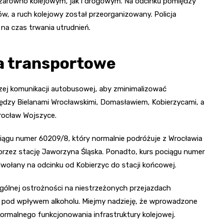
 zarówno kolejowym, jak i drogowym. Na odcinku pomiędzy
, a ruch kolejowy został przeorganizowany. Policja
 na czas trwania utrudnień.
a transportowe
zej komunikacji autobusowej, aby zminimalizować
ędzy Bielanami Wrocławskimi, Domasławiem, Kobierzycami, a
rocław Wojszyce.
ągu numer 60209/8, który normalnie podróżuje z Wrocławia
przez stację Jaworzyna Śląska. Ponadto, kurs pociągu numer
ołany na odcinku od Kobierzyc do stacji końcowej.
ólnej ostrożności na niestrzeżonych przejazdach
y pod wpływem alkoholu. Miejmy nadzieję, że wprowadzone
rmalnego funkcjonowania infrastruktury kolejowej.