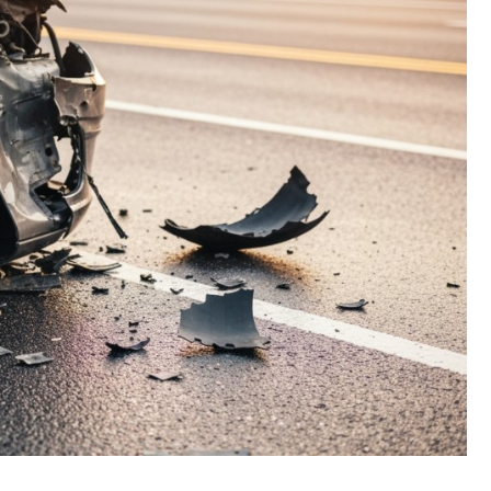
Fryzjer
Kino
Poczta