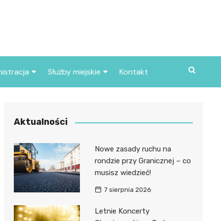
istracja
Służby miejskie
Kontakt
ortowe
Straż pożarna
S
Policja
Aktualności
d skarbowy
Straż miejska
Nowe zasady ruchu na
d miasta
rondzie przy Granicznej – co
musisz wiedzieć!
7 sierpnia 2026
Letnie Koncerty