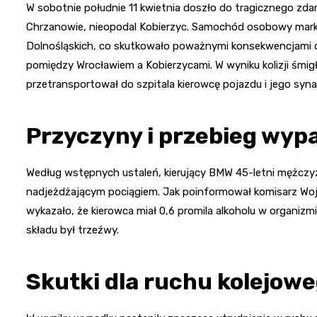
W sobotnie południe 11 kwietnia doszło do tragicznego zd
Chrzanowie, nieopodal Kobierzyc. Samochód osobowy marki
Dolnośląskich, co skutkowało poważnymi konsekwencjami dl
pomiędzy Wrocławiem a Kobierzycami. W wyniku kolizji śm
przetransportował do szpitala kierowcę pojazdu i jego syna
Przyczyny i przebieg wyp
Według wstępnych ustaleń, kierujący BMW 45-letni mężczyzn
nadjeżdżającym pociągiem. Jak poinformował komisarz Wojci
wykazało, że kierowca miał 0,6 promila alkoholu w organizm
składu był trzeźwy.
Skutki dla ruchu kolejow