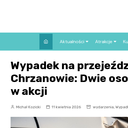
Skip
to
content
Aktualności
Atrakcje
Ku
Pozostałe
Najpopularniej
Wypadek na przejeźdz
we Wrocławiu
Wszystkie wpisy
Co warto zob
Chrzanowie: Dwie oso
Wrocławiu?
w akcji
,
Michał Kozicki
11 kwietnia 2026
wydarzenia
Wypad