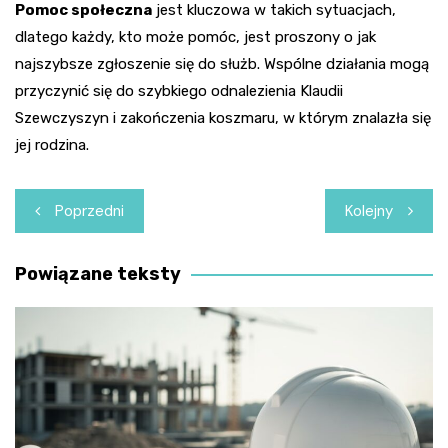
Pomoc społeczna
jest kluczowa w takich sytuacjach,
dlatego każdy, kto może pomóc, jest proszony o jak
najszybsze zgłoszenie się do służb. Wspólne działania mogą
przyczynić się do szybkiego odnalezienia Klaudii
Szewczyszyn i zakończenia koszmaru, w którym znalazła się
jej rodzina.
Nawigacja
Poprzedni
Kolejny
wpisu
Powiązane teksty