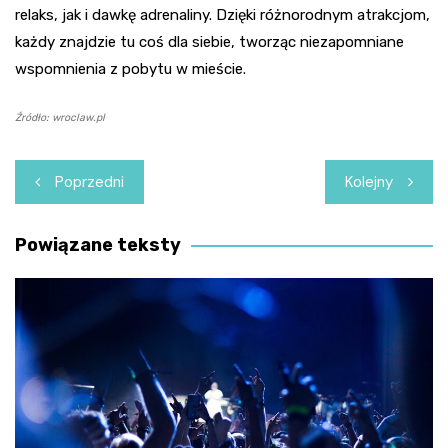
relaks, jak i dawkę adrenaliny. Dzięki różnorodnym atrakcjom,
każdy znajdzie tu coś dla siebie, tworząc niezapomniane
wspomnienia z pobytu w mieście.
Źródło: wroclaw.pl
Nawigacja
Poprzedni
Kolejny
wpisu
Powiązane teksty