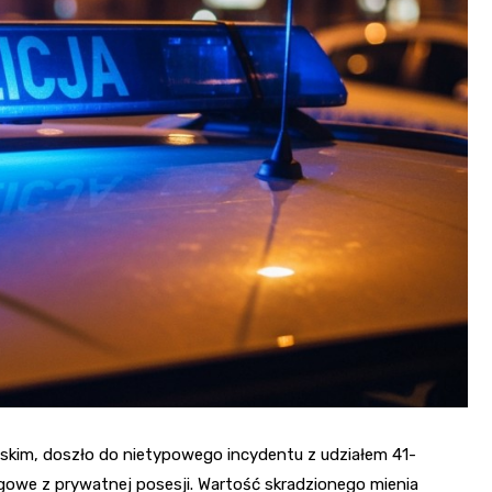
Fryzjer
Kino
Poczta
yskim, doszło do nietypowego incydentu z udziałem 41-
gowe z prywatnej posesji. Wartość skradzionego mienia