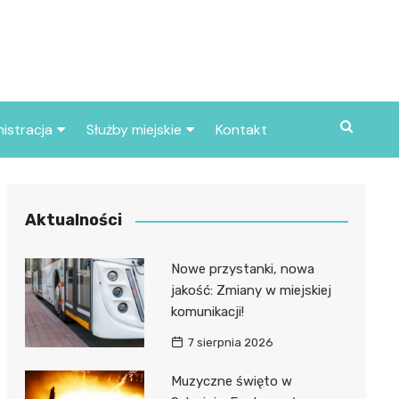
istracja
Służby miejskie
Kontakt
ortowe
Straż pożarna
S
Policja
Aktualności
d skarbowy
Straż miejska
Nowe przystanki, nowa
d miasta
jakość: Zmiany w miejskiej
komunikacji!
7 sierpnia 2026
Muzyczne święto w