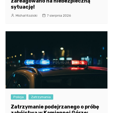
zareagowano na niebezpieczną
sytuację!
Michał Kozicki
7 sierpnia 2026
Policja
Zatrzymania
Zatrzymanie podejrzanego o próbę
zabójstwa w Kamiennej Górze: