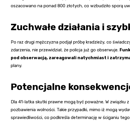
oszacowano na ponad 800 złotych, co wzbudziło sporą uwa
Zuchwałe działania i szybk
Po raz drugi mężczyzna podjął próbę kradzieży, co świadczy
zdarzenia, nie przewidział, że policja już go obserwuje.
Funk
pod obserwacją, zareagowali natychmiast i zatrzym
plany.
Potencjalne konsekwencj
Dla 41-latka skutki prawne mogą być poważne. W związku z z
pozbawienia wolności. Takie przypadki, mimo iż mogą wyda
sprawiedliwości, co podkreśla determinację w ściganiu teg