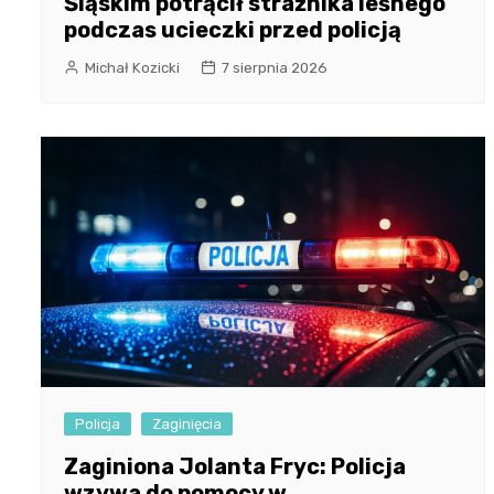
Śląskim potrącił strażnika leśnego
podczas ucieczki przed policją
Michał Kozicki
7 sierpnia 2026
Policja
Zaginięcia
Zaginiona Jolanta Fryc: Policja
wzywa do pomocy w