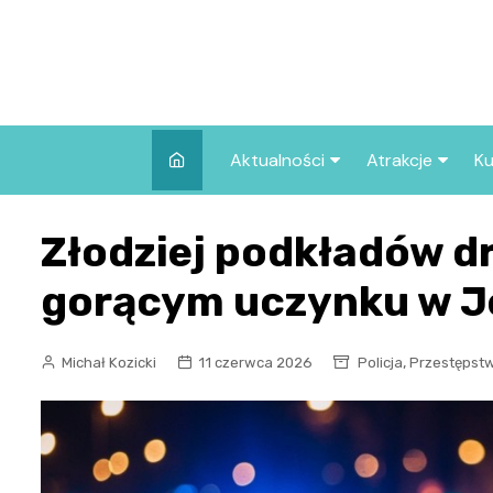
Skip
to
content
Aktualności
Atrakcje
Ku
Pozostałe
Najpopularniej
Złodziej podkładów d
we Wrocławiu
Wszystkie wpisy
Co warto zob
gorącym uczynku w Je
Wrocławiu?
,
Michał Kozicki
11 czerwca 2026
Policja
Przestępst