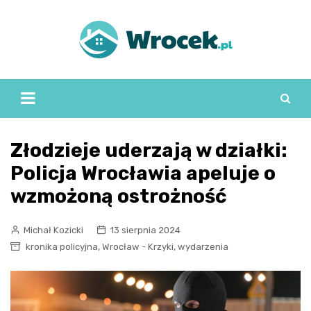
Skip
to
content
Złodzieje uderzają w działki:
Policja Wrocławia apeluje o
wzmożoną ostrożność
Michał Kozicki
13 sierpnia 2024
,
,
kronika policyjna
Wrocław - Krzyki
wydarzenia