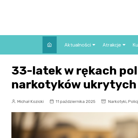
Skip
to
content
Aktualności
Atrakcje
Ku
Pozostałe
Najpopularniej
33-latek w rękach poli
we Wrocławiu
Wszystkie wpisy
Co warto zob
narkotyków ukrytych 
Wrocławiu?
,
Michał Kozicki
11 października 2025
Narkotyki
Polic