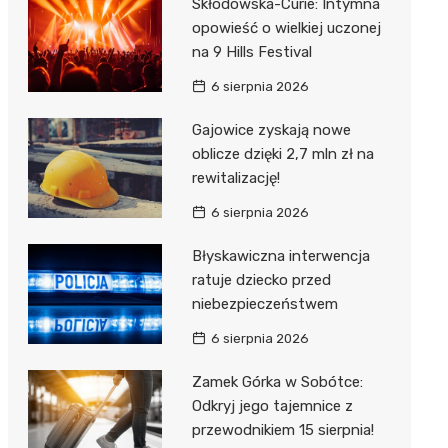
Skłodowska-Curie: Intymna
opowieść o wielkiej uczonej
na 9 Hills Festival
6 sierpnia 2026
Gajowice zyskają nowe
oblicze dzięki 2,7 mln zł na
rewitalizację!
6 sierpnia 2026
Błyskawiczna interwencja
ratuje dziecko przed
niebezpieczeństwem
6 sierpnia 2026
Zamek Górka w Sobótce:
Odkryj jego tajemnice z
przewodnikiem 15 sierpnia!