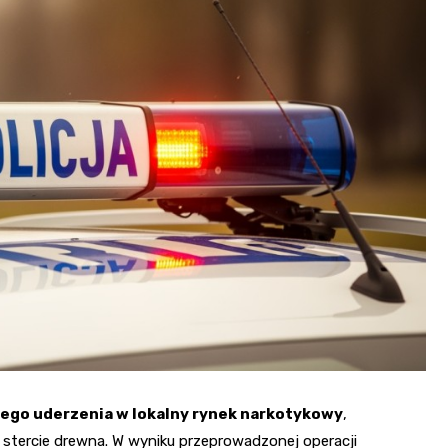
Fryzjer
Kino
Poczta
ego uderzenia w lokalny rynek narkotykowy
,
 stercie drewna. W wyniku przeprowadzonej operacji