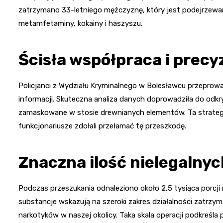
zatrzymano 33-letniego mężczyznę, który jest podejrzewan
metamfetaminy, kokainy i haszyszu.
Ścisła współpraca i precy
Policjanci z Wydziału Kryminalnego w Bolesławcu przeprow
informacji. Skuteczna analiza danych doprowadziła do odkry
zamaskowane w stosie drewnianych elementów. Ta strategia
funkcjonariusze zdołali przełamać tę przeszkodę.
Znaczna ilość nielegalnyc
Podczas przeszukania odnaleziono około 2,5 tysiąca porc
substancje wskazują na szeroki zakres działalności zatr
narkotyków w naszej okolicy. Taka skala operacji podkreśla