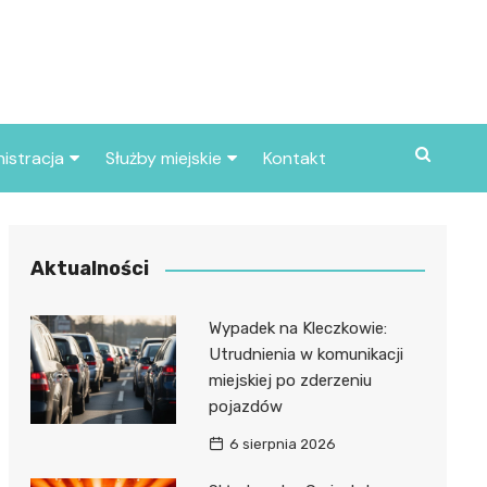
istracja
Służby miejskie
Kontakt
ortowe
Straż pożarna
S
Policja
Aktualności
d skarbowy
Straż miejska
Wypadek na Kleczkowie:
d miasta
Utrudnienia w komunikacji
miejskiej po zderzeniu
pojazdów
6 sierpnia 2026