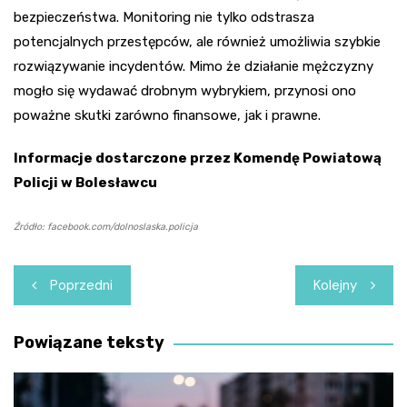
bezpieczeństwa. Monitoring nie tylko odstrasza
potencjalnych przestępców, ale również umożliwia szybkie
rozwiązywanie incydentów. Mimo że działanie mężczyzny
mogło się wydawać drobnym wybrykiem, przynosi ono
poważne skutki zarówno finansowe, jak i prawne.
Informacje dostarczone przez Komendę Powiatową
Policji w Bolesławcu
Źródło: facebook.com/dolnoslaska.policja
Nawigacja
Poprzedni
Kolejny
wpisu
Powiązane teksty