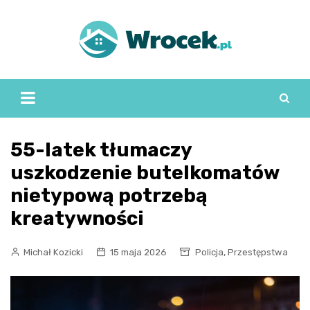
Skip
to
content
55-latek tłumaczy
uszkodzenie butelkomatów
nietypową potrzebą
kreatywności
,
Michał Kozicki
15 maja 2026
Policja
Przestępstwa