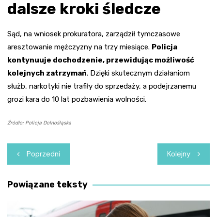
dalsze kroki śledcze
Sąd, na wniosek prokuratora, zarządził tymczasowe
aresztowanie mężczyzny na trzy miesiące.
Policja
kontynuuje dochodzenie, przewidując możliwość
kolejnych zatrzymań
. Dzięki skutecznym działaniom
służb, narkotyki nie trafiły do sprzedaży, a podejrzanemu
grozi kara do 10 lat pozbawienia wolności.
Źródło: Policja Dolnośląska
Nawigacja
Poprzedni
Kolejny
wpisu
Powiązane teksty