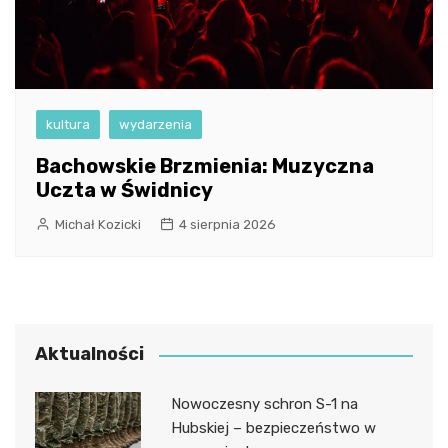
kultura
wydarzenia
Bachowskie Brzmienia: Muzyczna
Uczta w Świdnicy
Michał Kozicki
4 sierpnia 2026
Aktualności
Nowoczesny schron S-1 na
Hubskiej – bezpieczeństwo w