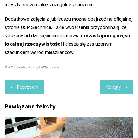
mieszkańców miało szczególne znaczenie.
Dodatkowe zdjęcia z jubileuszu można obejrzeć na oficjalnej
stronie OSP Siechnice. Takie wydarzenia przypominają, że
strażacy od dziesięcioleci stanowią
niezastąpioną część
lokalnej rzeczywistości
i cieszą się zasłużonym
szacunkiem wśród mieszkańców.
Źródło: facebook.com/UMSiechnice
Nawigacja
Poprzedni
Kolejny
wpisu
Powiązane teksty