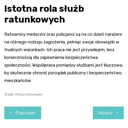
Istotna rola służb
ratunkowych
Ratownicy medyczni oraz policjanci są na co dzień narażeni
na różnego rodzaju zagrożenia, pełniąc swoje obowiązki w
trudnych warunkach. Ich praca nie jest przywilejem, lecz
koniecznością dla zapewnienia bezpieczeństwa
społeczności. Współpraca pomiędzy służbami jest kluczowa,
by skutecznie chronić porządek publiczny i bezpieczeństwo
mieszkańców.
Źródło: Policja Dolnośląska
Nawigacja
Poprzedni
Kolejny
wpisu