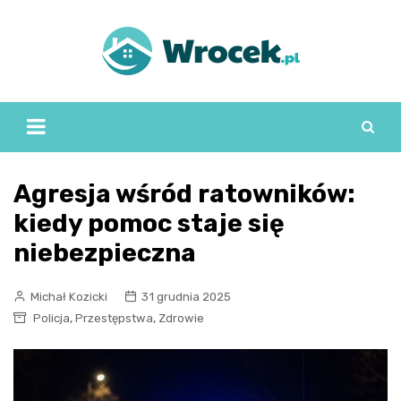
Skip
to
content
Agresja wśród ratowników:
kiedy pomoc staje się
niebezpieczna
Michał Kozicki
31 grudnia 2025
,
,
Policja
Przestępstwa
Zdrowie