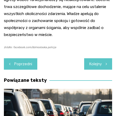
trwa szczegółowe dochodzenie, mające na celu ustalenie
wszystkich okoliczności zdarzenia. Władze apelują do
społeczności o zachowanie spokoju i gotowość do
współpracy z organami ścigania, aby wspólnie zadbać o
bezpieczeństwo w mieście.
źródło: facebook.com/dolnoslaska.policja
Nawigacja
Poprzedni
Kolejny
wpisu
Powiązane teksty