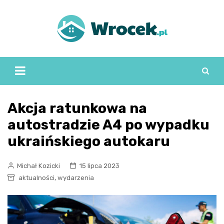
Skip
to
content
Akcja ratunkowa na
autostradzie A4 po wypadku
ukraińskiego autokaru
Michał Kozicki
15 lipca 2023
,
aktualności
wydarzenia