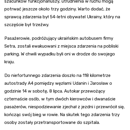
szacunków funkcjonariuszy, utrudnienia w ruchu mogą
potrwać jeszcze około trzy godziny. Warto dodać, że
sprawcą zdarzenia był 54-letni obywatel Ukrainy, który na
szczęście był trzeźwy.
Pasażerowie, podróżujący ukraińskim autobusem firmy
Setra, zostali ewakuowani z miejsca zdarzenia na pobliski
parking. W chwili wypadku byli oni w drodze do swojego
kraju.
Do niefortunnego zdarzenia doszło na 118 kilometrze
autostrady A4 pomiędzy węzłami Udanin i Jarosław o
godzinie 14 w sobotę, 8 lipca. Autokar przewożący
czternaście osób, w tym dwóch kierowców i dwanaście
pasażerów, niespodziewanie zjechał z jezdni i przewrócił się,
kończąc swój bieg w rowie. Na skutek tego zdarzenia trzy
osoby zostały przetransportowane do szpitala.