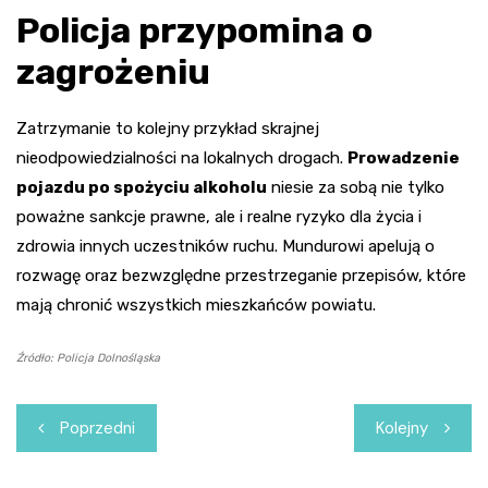
Policja przypomina o
zagrożeniu
Zatrzymanie to kolejny przykład skrajnej
nieodpowiedzialności na lokalnych drogach.
Prowadzenie
pojazdu po spożyciu alkoholu
niesie za sobą nie tylko
poważne sankcje prawne, ale i realne ryzyko dla życia i
zdrowia innych uczestników ruchu. Mundurowi apelują o
rozwagę oraz bezwzględne przestrzeganie przepisów, które
mają chronić wszystkich mieszkańców powiatu.
Źródło: Policja Dolnośląska
Nawigacja
Poprzedni
Kolejny
wpisu