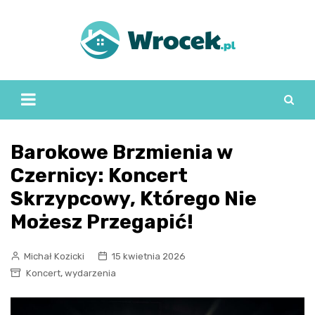
Skip
to
content
Barokowe Brzmienia w
Czernicy: Koncert
Skrzypcowy, Którego Nie
Możesz Przegapić!
Michał Kozicki
15 kwietnia 2026
,
Koncert
wydarzenia