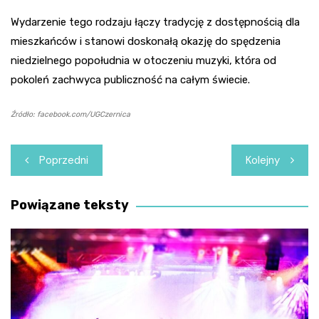
Wydarzenie tego rodzaju łączy tradycję z dostępnością dla
mieszkańców i stanowi doskonałą okazję do spędzenia
niedzielnego popołudnia w otoczeniu muzyki, która od
pokoleń zachwyca publiczność na całym świecie.
Źródło: facebook.com/UGCzernica
Nawigacja
Poprzedni
Kolejny
wpisu
Powiązane teksty