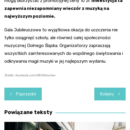
mogą skorzystać z promocyjnej ceny 10 zł.
Inwestycja ta
zapewnia niezapomniany wieczór z muzyką na
najwyższym poziomie.
Gala Jubileuszowa to wyjątkowa okazja do uczczenia nie
tylko osiągnięć szkoły, ale również całej społeczności
muzycznej Dolnego Śląska. Organizatorzy zapraszają
wszystkich zainteresowanych do wspólnego świętowania i
odkrywania magii muzyki w jej najlepszym wydaniu.
Źródło: facebook.com/OKiSWroclaw
Nawigacja
Poprzedni
Kolejny
wpisu
Powiązane teksty