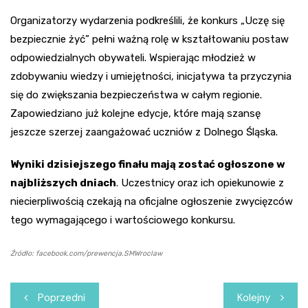
Organizatorzy wydarzenia podkreślili, że konkurs „Uczę się
bezpiecznie żyć” pełni ważną rolę w kształtowaniu postaw
odpowiedzialnych obywateli. Wspierając młodzież w
zdobywaniu wiedzy i umiejętności, inicjatywa ta przyczynia
się do zwiększania bezpieczeństwa w całym regionie.
Zapowiedziano już kolejne edycje, które mają szansę
jeszcze szerzej zaangażować uczniów z Dolnego Śląska.
Wyniki dzisiejszego finału mają zostać ogłoszone w
najbliższych dniach
. Uczestnicy oraz ich opiekunowie z
niecierpliwością czekają na oficjalne ogłoszenie zwycięzców
tego wymagającego i wartościowego konkursu.
Źródło: facebook.com/prewencja.SMWroclaw
Nawigacja
Poprzedni
Kolejny