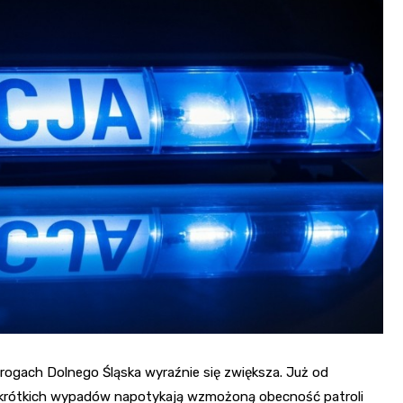
Fryzjer
Kino
Poczta
ogach Dolnego Śląska wyraźnie się zwiększa. Już od
y krótkich wypadów napotykają wzmożoną obecność patroli