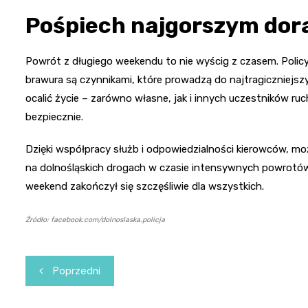
Pośpiech najgorszym dora
Powrót z długiego weekendu to nie wyścig z czasem. Policy
brawura są czynnikami, które prowadzą do najtragiczniejs
ocalić życie – zarówno własne, jak i innych uczestników ruch
bezpiecznie.
Dzięki współpracy służb i odpowiedzialności kierowców, mo
na dolnośląskich drogach w czasie intensywnych powrotów.
weekend zakończył się szczęśliwie dla wszystkich.
Źródło: facebook.com/dolnoslaska.policja
Nawigacja
Poprzedni
wpisu