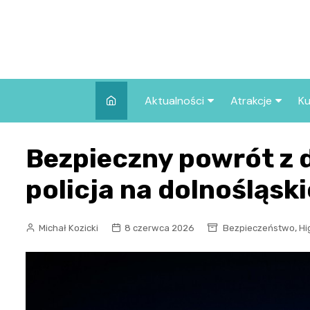
Skip
to
content
Aktualności
Atrakcje
Ku
Pozostałe
Najpopularniej
Bezpieczny powrót z 
we Wrocławiu
Wszystkie wpisy
Co warto zob
policja na dolnośląsk
Wrocławiu?
,
Michał Kozicki
8 czerwca 2026
Bezpieczeństwo
Hi