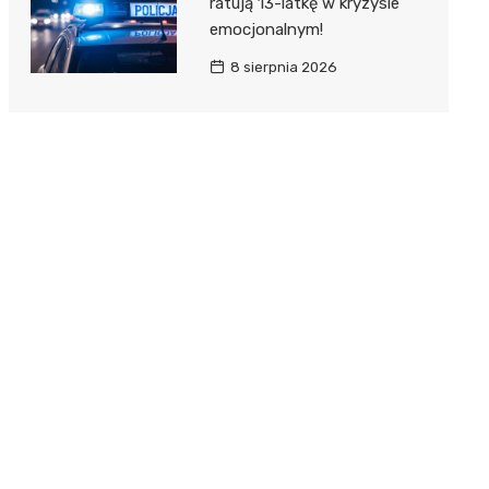
ratują 13-latkę w kryzysie
emocjonalnym!
8 sierpnia 2026