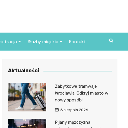
istracja
Służby miejskie
Kontakt
ortowe
Straż pożarna
S
Policja
Aktualności
d skarbowy
Straż miejska
Zabytkowe tramwaje
d miasta
Wrocławia: Odkryj miasto w
nowy sposób!
8 sierpnia 2026
Pijany mężczyzna