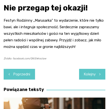
Nie przegap tej okazji!
Festyn Rodzinny „Marusarka” to wydarzenie, które nie tylko
bawi, ale i integruje społeczność. Serdecznie zapraszamy
wszystkich mieszkańców i gości na ten wyjątkowy dzień
pełen radości i wspólnej zabawy. Przyjdź i zobacz, jak miło
można spędzić czas w gronie najbliższych!
Źródło: facebook.com/OKiSWroclaw
Nawigacja
Poprzedni
Kolejny
wpisu
Powiązane teksty