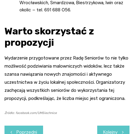
Wrocławskich, Smardzowa, Biestrzykowa, Iwin oraz
okolic – tel. 691 688 056.
Warto skorzystać z
propozycji
Wydarzenie przygotowane przez Radę Seniorów to nie tylko
możliwość podziwiania malowniczych widoków, lecz także
szansa nawiązania nowych znajomości i aktywnego
uczestnictwa w życiu lokalnej społeczności. Organizatorzy
zachęcają wszystkich seniorów do wykorzystania tej
propozycji, podkreślając, że liczba miejsc jest ograniczona.
Źródło: facebook.com/UMSiechnice
Nawigacja
Poprzedni
Kolejny