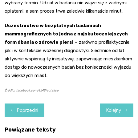
wybrany termin. Udział w badaniu nie wiąże się z żadnymi
opłatami, a sam proces trwa zaledwie kilkanaście minut.
Uczestnictwo w bezpłatnych badaniach
mammograficznych to jedna z najskuteczniejszych
form dbania o zdrowie piersi
– zarówno profilaktycznie,
jak i w kontekście wczesnej diagnostyki. Siechnice od lat
aktywnie wspierają tę inicjatywę, zapewniając mieszkankom
dostęp do nowoczesnych badań bez konieczności wyjazdu
do większych miast.
Źródło: facebook.com/UMSiechnice
Nawigacja
Poprzedni
Kolejny
wpisu
Powiązane teksty