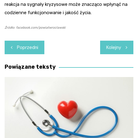
reakcja na sygnały kryzysowe może znacząco wpłynąć na
codzienne funkcjonowanie i jakość życia.
Źródło: facebook.com/powiatwroclawski
Nawigacja
Poprzedni
Kolejny
wpisu
Powiązane teksty