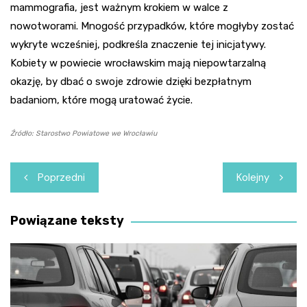
mammografia, jest ważnym krokiem w walce z
nowotworami. Mnogość przypadków, które mogłyby zostać
wykryte wcześniej, podkreśla znaczenie tej inicjatywy.
Kobiety w powiecie wrocławskim mają niepowtarzalną
okazję, by dbać o swoje zdrowie dzięki bezpłatnym
badaniom, które mogą uratować życie.
Źródło: Starostwo Powiatowe we Wrocławiu
Nawigacja
Poprzedni
Kolejny
wpisu
Powiązane teksty