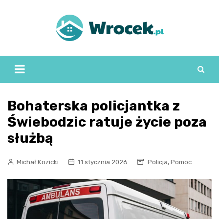
Skip
to
content
Bohaterska policjantka z
Świebodzic ratuje życie poza
służbą
,
Michał Kozicki
11 stycznia 2026
Policja
Pomoc