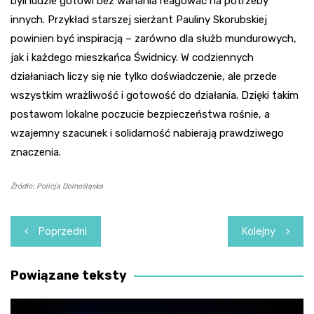
byli ludzie gotowi bez wahania reagować na potrzeby
innych. Przykład starszej sierżant Pauliny Skorubskiej
powinien być inspiracją – zarówno dla służb mundurowych,
jak i każdego mieszkańca Świdnicy. W codziennych
działaniach liczy się nie tylko doświadczenie, ale przede
wszystkim wrażliwość i gotowość do działania. Dzięki takim
postawom lokalne poczucie bezpieczeństwa rośnie, a
wzajemny szacunek i solidarność nabierają prawdziwego
znaczenia.
Źródło: Policja Dolnośląska
Nawigacja
Poprzedni
Kolejny
wpisu
Powiązane teksty