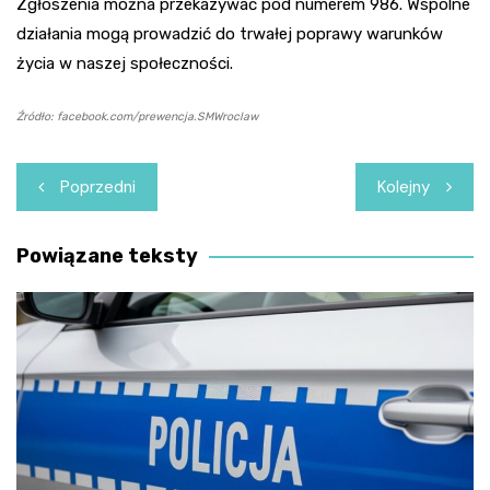
Zgłoszenia można przekazywać pod numerem 986. Wspólne
działania mogą prowadzić do trwałej poprawy warunków
życia w naszej społeczności.
Źródło: facebook.com/prewencja.SMWroclaw
Nawigacja
Poprzedni
Kolejny
wpisu
Powiązane teksty