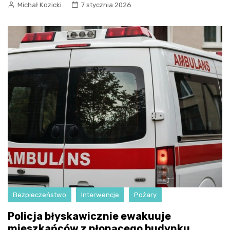
Michał Kozicki
7 stycznia 2026
Bezpieczeństwo
Interwencje
Pożary
Policja błyskawicznie ewakuuje
mieszkańców z płonącego budynku