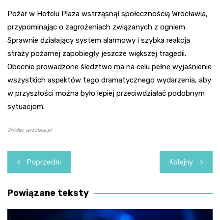
Pożar w Hotelu Plaza wstrząsnął społecznością Wrocławia,
przypominając o zagrożeniach związanych z ogniem.
Sprawnie działający system alarmowy i szybka reakcja
straży pożarnej zapobiegły jeszcze większej tragedii.
Obecnie prowadzone śledztwo ma na celu pełne wyjaśnienie
wszystkich aspektów tego dramatycznego wydarzenia, aby
w przyszłości można było lepiej przeciwdziałać podobnym
sytuacjom.
Źródło: wroclaw.pl
Nawigacja
Poprzedni
Kolejny
wpisu
Powiązane teksty