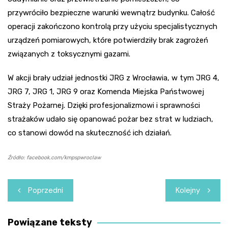
przywróciło bezpieczne warunki wewnątrz budynku. Całość
operacji zakończono kontrolą przy użyciu specjalistycznych
urządzeń pomiarowych, które potwierdziły brak zagrożeń
związanych z toksycznymi gazami.
W akcji brały udział jednostki JRG z Wrocławia, w tym JRG 4,
JRG 7, JRG 1, JRG 9 oraz Komenda Miejska Państwowej
Straży Pożarnej. Dzięki profesjonalizmowi i sprawności
strażaków udało się opanować pożar bez strat w ludziach,
co stanowi dowód na skuteczność ich działań.
Źródło: facebook.com/kmpspwroclaw
Nawigacja
Poprzedni
Kolejny
wpisu
Powiązane teksty