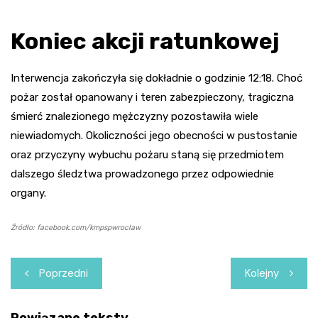
Koniec akcji ratunkowej
Interwencja zakończyła się dokładnie o godzinie 12:18. Choć
pożar został opanowany i teren zabezpieczony, tragiczna
śmierć znalezionego mężczyzny pozostawiła wiele
niewiadomych. Okoliczności jego obecności w pustostanie
oraz przyczyny wybuchu pożaru staną się przedmiotem
dalszego śledztwa prowadzonego przez odpowiednie
organy.
Źródło: facebook.com/kmpspwroclaw
Nawigacja
Poprzedni
Kolejny
wpisu
Powiązane teksty