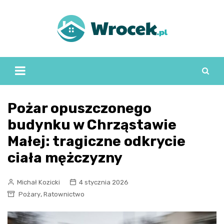
Skip
to
content
Pożar opuszczonego
budynku w Chrząstawie
Małej: tragiczne odkrycie
ciała mężczyzny
Michał Kozicki
4 stycznia 2026
,
Pożary
Ratownictwo