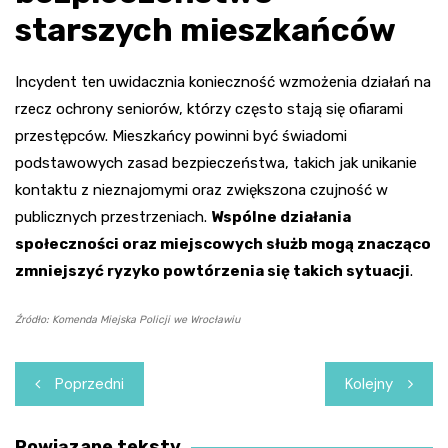
starszych mieszkańców
Incydent ten uwidacznia konieczność wzmożenia działań na
rzecz ochrony seniorów, którzy często stają się ofiarami
przestępców. Mieszkańcy powinni być świadomi
podstawowych zasad bezpieczeństwa, takich jak unikanie
kontaktu z nieznajomymi oraz zwiększona czujność w
publicznych przestrzeniach.
Wspólne działania
społeczności oraz miejscowych służb mogą znacząco
zmniejszyć ryzyko powtórzenia się takich sytuacji
.
Źródło: Komenda Miejska Policji we Wrocławiu
Nawigacja
Poprzedni
Kolejny
wpisu
Powiązane teksty