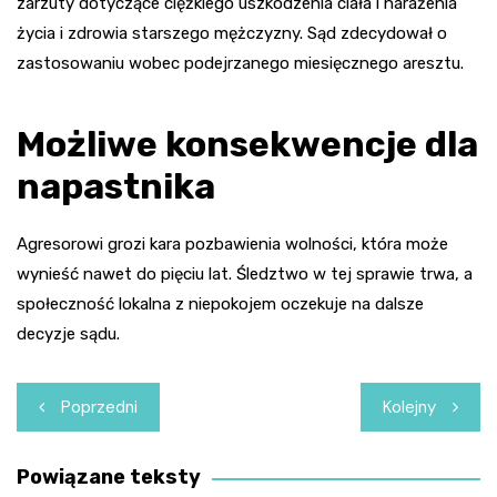
zarzuty dotyczące ciężkiego uszkodzenia ciała i narażenia
życia i zdrowia starszego mężczyzny. Sąd zdecydował o
zastosowaniu wobec podejrzanego miesięcznego aresztu.
Możliwe konsekwencje dla
napastnika
Agresorowi grozi kara pozbawienia wolności, która może
wynieść nawet do pięciu lat. Śledztwo w tej sprawie trwa, a
społeczność lokalna z niepokojem oczekuje na dalsze
decyzje sądu.
Nawigacja
Poprzedni
Kolejny
wpisu
Powiązane teksty