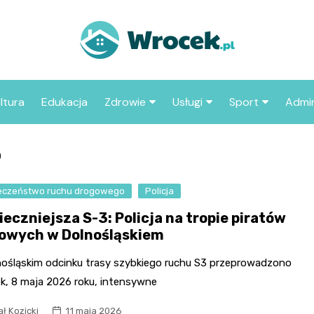
ltura
Edukacja
Zdrowie
Usługi
Sport
Admin
sze miejsca
Szpital
Wesele
Aktualności sp
ZUS
o
Sklep medyczny
Klub
Klub piłkarski
MOP
aczyć we
eczeństwo ruchu drogowego
Apteka
Policja
Taxi
Pozostałe kluby
Urzą
sportowe
eczniejsza S-3: Policja na tropie piratów
Stacja paliw
Urzą
owych w Dolnośląskiem
Księgarnia
nośląskim odcinku trasy szybkiego ruchu S3 przeprowadzono
Restauracja
ek, 8 maja 2026 roku, intensywne
Adwokat
ł Kozicki
11 maja 2026