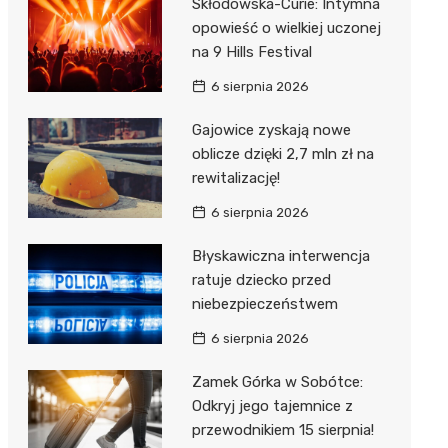
Skłodowska-Curie: Intymna
opowieść o wielkiej uczonej
na 9 Hills Festival
6 sierpnia 2026
Gajowice zyskają nowe
oblicze dzięki 2,7 mln zł na
rewitalizację!
6 sierpnia 2026
Błyskawiczna interwencja
ratuje dziecko przed
niebezpieczeństwem
6 sierpnia 2026
Zamek Górka w Sobótce:
Odkryj jego tajemnice z
przewodnikiem 15 sierpnia!