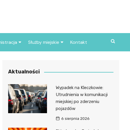
istracja
Służby miejskie
Kontakt
ortowe
Straż pożarna
S
Policja
Aktualności
d skarbowy
Straż miejska
Wypadek na Kleczkowie:
d miasta
Utrudnienia w komunikacji
miejskiej po zderzeniu
pojazdów
6 sierpnia 2026