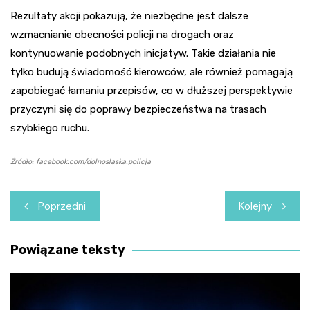
Rezultaty akcji pokazują, że niezbędne jest dalsze
wzmacnianie obecności policji na drogach oraz
kontynuowanie podobnych inicjatyw. Takie działania nie
tylko budują świadomość kierowców, ale również pomagają
zapobiegać łamaniu przepisów, co w dłuższej perspektywie
przyczyni się do poprawy bezpieczeństwa na trasach
szybkiego ruchu.
Źródło: facebook.com/dolnoslaska.policja
Nawigacja
Poprzedni
Kolejny
wpisu
Powiązane teksty