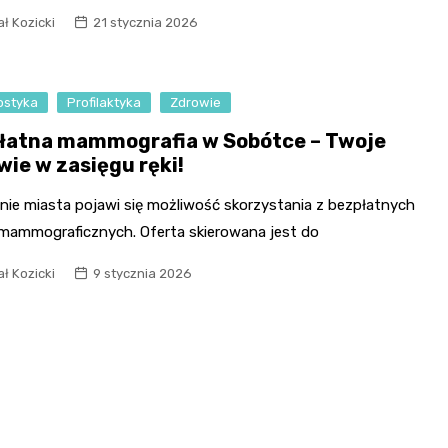
ł Kozicki
21 stycznia 2026
Fryzjer
Kino
ostyka
Profilaktyka
Zdrowie
Poczta
łatna mammografia w Sobótce – Twoje
wie w zasięgu ręki!
enie miasta pojawi się możliwość skorzystania z bezpłatnych
mammograficznych. Oferta skierowana jest do
ł Kozicki
9 stycznia 2026