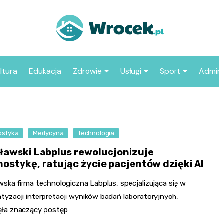
ltura
Edukacja
Zdrowie
Usługi
Sport
Admin
sze miejsca
Szpital
Wesele
Aktualności sp
ZUS
Sklep medyczny
Klub
Klub piłkarski
MOP
aczyć we
ostyka
Medycyna
Apteka
Technologia
Taxi
Pozostałe kluby
Urzą
sportowe
ławski Labplus rewolucjonizuje
Stacja paliw
Urzą
nostykę, ratując życie pacjentów dzięki AI
Księgarnia
ska firma technologiczna Labplus, specjalizująca się w
Restauracja
tyzacji interpretacji wyników badań laboratoryjnych,
ęła znaczący postęp
Adwokat