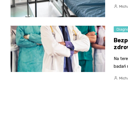
Micha
Diagn
Bezp
zdro
Na ter
badań 
Micha