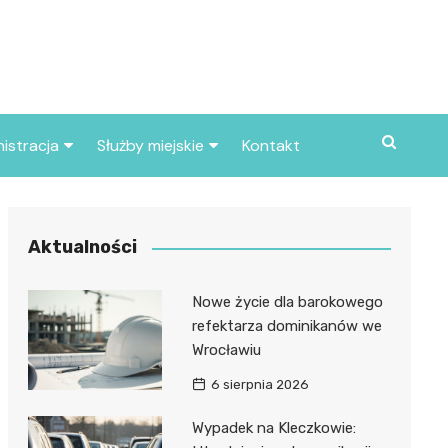
istracja
Służby miejskie
Kontakt
ortowe
Straż pożarna
S
Policja
Aktualności
d skarbowy
Straż miejska
Nowe życie dla barokowego
d miasta
refektarza dominikanów we
Wrocławiu
6 sierpnia 2026
Wypadek na Kleczkowie: