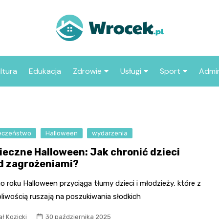
ltura
Edukacja
Zdrowie
Usługi
Sport
Admin
sze miejsca
Szpital
Wesele
Aktualności sp
ZUS
Sklep medyczny
Klub
Klub piłkarski
MOP
aczyć we
eczeństwo
Halloween
Apteka
wydarzenia
Taxi
Pozostałe kluby
Urzą
sportowe
ieczne Halloween: Jak chronić dzieci
Stacja paliw
Urzą
d zagrożeniami?
Księgarnia
 roku Halloween przyciąga tłumy dzieci i młodzieży, które z
Restauracja
pliwością ruszają na poszukiwania słodkich
Adwokat
ł Kozicki
30 października 2025