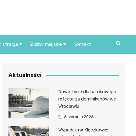
istracja
Służby miejskie
Kontakt
ortowe
Straż pożarna
S
Policja
Aktualności
d skarbowy
Straż miejska
Nowe życie dla barokowego
d miasta
refektarza dominikanów we
Wrocławiu
6 sierpnia 2026
Wypadek na Kleczkowie: