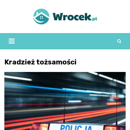
Skip
to
content
Kradzież tożsamości