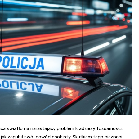
Fryzjer
Kino
Poczta
uca światło na narastający problem kradzieży tożsamości.
jak zagubił swój dowód osobisty. Skutkiem tego nieznani