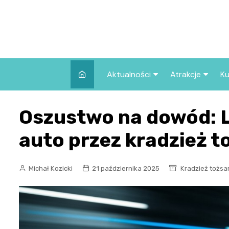
Skip
to
content
Aktualności
Atrakcje
Ku
Pozostałe
Najpopularniej
Oszustwo na dowód: L
we Wrocławiu
Wszystkie wpisy
Co warto zob
auto przez kradzież 
Wrocławiu?
Michał Kozicki
21 października 2025
Kradzież tożsa