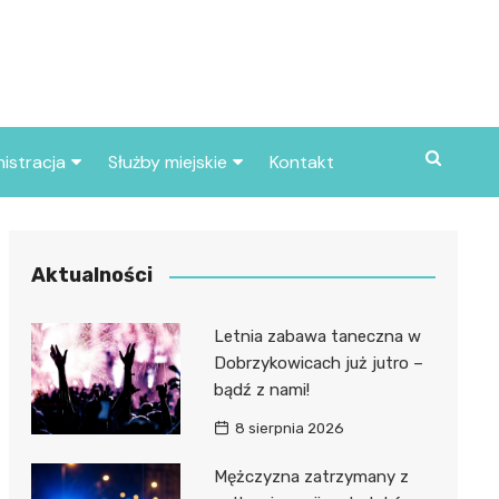
istracja
Służby miejskie
Kontakt
ortowe
Straż pożarna
S
Policja
Aktualności
d skarbowy
Straż miejska
Letnia zabawa taneczna w
d miasta
Dobrzykowicach już jutro –
bądź z nami!
8 sierpnia 2026
Mężczyzna zatrzymany z