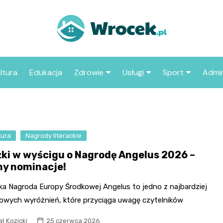
ltura
Edukacja
Zdrowie
Usługi
Sport
Admin
sze miejsca
Szpital
Wesele
Aktualności sp
ZUS
Sklep medyczny
Klub
Klub piłkarski
MOP
aczyć we
tura
Nagrody literackie
Apteka
Taxi
Pozostałe kluby
Urzą
sportowe
żki w wyścigu o Nagrodę Angelus 2026 –
Stacja paliw
Urzą
y nominacje!
Księgarnia
cka Nagroda Europy Środkowej Angelus to jedno z najbardziej
Restauracja
żowych wyróżnień, które przyciąga uwagę czytelników
Adwokat
ł Kozicki
25 czerwca 2026