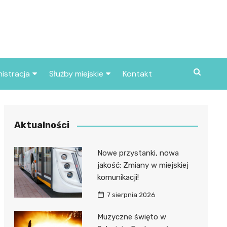
istracja
Służby miejskie
Kontakt
ortowe
Straż pożarna
S
Policja
Aktualności
d skarbowy
Straż miejska
Nowe przystanki, nowa
d miasta
jakość: Zmiany w miejskiej
komunikacji!
7 sierpnia 2026
Muzyczne święto w