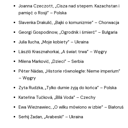
Joanna Czeczott, „Cisza nad stepem. Kazachstan i
pamięć o Rosji” – Polska
Slavenka Drakulić, „Bajki o komunizmie” – Chorwacja
Georgi Gospodinow, „Ogrodnik i śmierć” – Bułgaria
Julia Ilucha, „Moje kobiety” – Ukraina
László Krasznahorkai, „A świat trwa” – Węgry
Milena Marković, „Dzieci” – Serbia
Péter Nádas, „Historie równoległe: Nieme imperium”
– Węgry
Zyta Rudzka, „Tylko durnie żyją do końca” – Polska
Kateřina Tučková, „Bílá Voda” – Czechy
Ewa Wieżnawiec, „O wilku mówiono w izbie” – Białoruś
Serhij Żadan, „Arabeski” – Ukraina