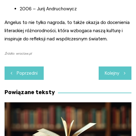
2006 – Jurij Andruchowycz
Angelus to nie tylko nagroda, to także okazja do docenienia
literackiej różnorodności, która wzbogaca naszą kulturę i
inspiruje do refleksji nad współczesnym światem.
Źródło: wroclaw.pl
Nawigacja
Poprzedni
Kolejny
wpisu
Powiązane teksty