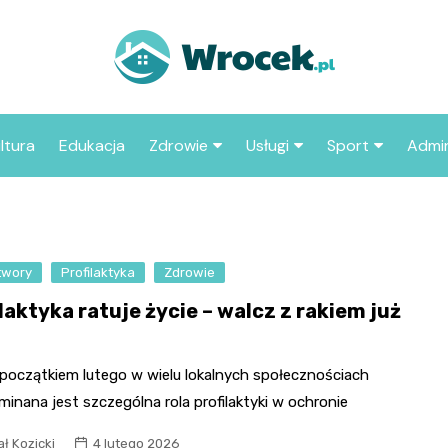
ltura
Edukacja
Zdrowie
Usługi
Sport
Admin
sze miejsca
Szpital
Wesele
Aktualności sp
ZUS
Sklep medyczny
Klub
Klub piłkarski
MOP
aczyć we
twory
Profilaktyka
Apteka
Zdrowie
Taxi
Pozostałe kluby
Urzą
sportowe
laktyka ratuje życie – walcz z rakiem już
Stacja paliw
Urzą
Księgarnia
 początkiem lutego w wielu lokalnych społecznościach
Restauracja
inana jest szczególna rola profilaktyki w ochronie
Adwokat
ł Kozicki
4 lutego 2026