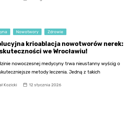
Fryzjer
Kino
yna
Nowotwory
Zdrowie
Poczta
lucyjna krioablacja nowotworów nerek:
skuteczności we Wrocławiu!
dzinie nowoczesnej medycyny trwa nieustanny wyścig o
skuteczniejsze metody leczenia. Jedną z takich
ł Kozicki
12 stycznia 2026