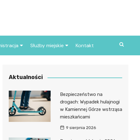
istracja
Służby miejskie
Kontakt
ortowe
Straż pożarna
S
Policja
Aktualności
d skarbowy
Straż miejska
Bezpieczeństwo na
d miasta
drogach: Wypadek hulajnogi
w Kamiennej Górze wstrząsa
mieszkańcami
9 sierpnia 2026