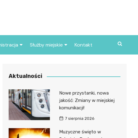
istracja
Służby miejskie
Kontakt
ortowe
Straż pożarna
S
Policja
Aktualności
d skarbowy
Straż miejska
Nowe przystanki, nowa
d miasta
jakość: Zmiany w miejskiej
komunikacji!
7 sierpnia 2026
Muzyczne święto w