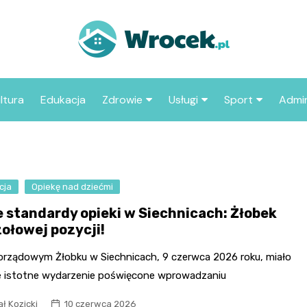
ltura
Edukacja
Zdrowie
Usługi
Sport
Admin
sze miejsca
Szpital
Wesele
Aktualności sp
ZUS
Sklep medyczny
Klub
Klub piłkarski
MOP
aczyć we
cja
Opiekę nad dziećmi
Apteka
Taxi
Pozostałe kluby
Urzą
sportowe
 standardy opieki w Siechnicach: Żłobek
Stacja paliw
Urzą
zołowej pozycji!
Księgarnia
rządowym Żłobku w Siechnicach, 9 czerwca 2026 roku, miało
Restauracja
e istotne wydarzenie poświęcone wprowadzaniu
Adwokat
ł Kozicki
10 czerwca 2026