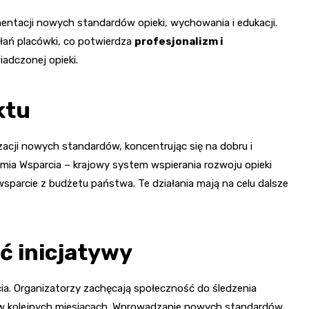
tacji nowych standardów opieki, wychowania i edukacji.
ałań placówki, co potwierdza
profesjonalizm i
iadczonej opieki.
ktu
acji nowych standardów, koncentrując się na dobru i
emia Wsparcia – krajowy system wspierania rozwoju opieki
parcie z budżetu państwa. Te działania mają na celu dalsze
ć inicjatywy
cia. Organizatorzy zachęcają społeczność do śledzenia
w kolejnych miesiącach. Wprowadzanie nowych standardów