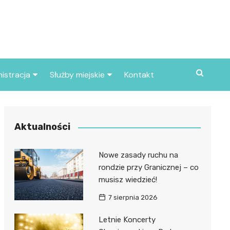
istracja
Służby miejskie
Kontakt
ortowe
Straż pożarna
S
Policja
Aktualności
d skarbowy
Straż miejska
Nowe zasady ruchu na
d miasta
rondzie przy Granicznej – co
musisz wiedzieć!
7 sierpnia 2026
Letnie Koncerty