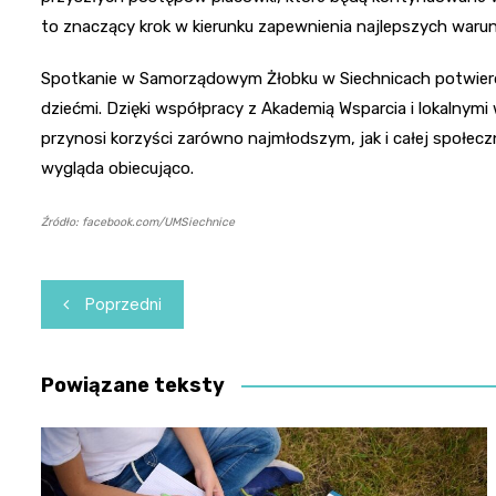
to znaczący krok w kierunku zapewnienia najlepszych warun
Spotkanie w Samorządowym Żłobku w Siechnicach potwierdz
dziećmi. Dzięki współpracy z Akademią Wsparcia i lokalnymi
przynosi korzyści zarówno najmłodszym, jak i całej społecz
wygląda obiecująco.
Źródło: facebook.com/UMSiechnice
Nawigacja
Poprzedni
wpisu
Powiązane teksty