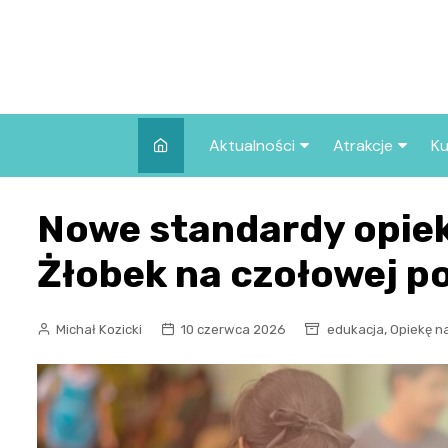
Skip
to
content
Aktualności
Atrakcje
Ku
Pozostałe
Najpopularniej
Nowe standardy opiek
we Wrocławiu
Wszystkie wpisy
Co warto zob
Żłobek na czołowej po
Wrocławiu?
,
Michał Kozicki
10 czerwca 2026
edukacja
Opiekę n