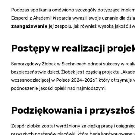
Podczas spotkania omówiono szczegóły dotyczące implemen
Eksperci z Akademii Wsparcia wyrazili swoje uznanie dla dzi
zaangażowanie
jej zespołu, jak również wysoką jakość św
Postępy w realizacji proje
Samorządowy Żłobek w Siechnicach odnosi sukcesy w realiz
bezpieczeństwie dzieci. Żłobek jest częścią projektu „Akad
wczesnodziecięcej w Polsce 2024–2026”, który otrzymuje ws
podnoszenie jakości opieki nad najmłodszymi.
Podziękowania i przyszłoś
Zespół żłobka został wyróżniony za ciężką pracę i osiągnię
przyszłych postępów placówki, które będą kontynuowane 