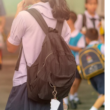
Fryzjer
Kino
Poczta