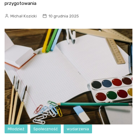
przygotowania
Michał Kozicki
10 grudnia 2025
Młodzież
Społeczność
wydarzenia