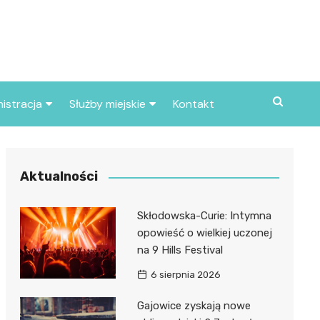
istracja
Służby miejskie
Kontakt
ortowe
Straż pożarna
S
Policja
Aktualności
d skarbowy
Straż miejska
Skłodowska-Curie: Intymna
d miasta
opowieść o wielkiej uczonej
na 9 Hills Festival
6 sierpnia 2026
Gajowice zyskają nowe