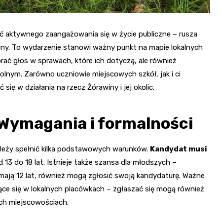
ć aktywnego zaangażowania się w życie publiczne – rusza
y. To wydarzenie stanowi ważny punkt na mapie lokalnych
ać głos w sprawach, które ich dotyczą, ale również
nym. Zarówno uczniowie miejscowych szkół, jak i ci
ę w działania na rzecz Żórawiny i jej okolic.
Wymagania i formalności
ależy spełnić kilka podstawowych warunków.
Kandydat musi
d 13 do 18 lat. Istnieje także szansa dla młodszych –
mają 12 lat, również mogą zgłosić swoją kandydaturę. Ważne
ące się w lokalnych placówkach – zgłaszać się mogą również
ych miejscowościach.