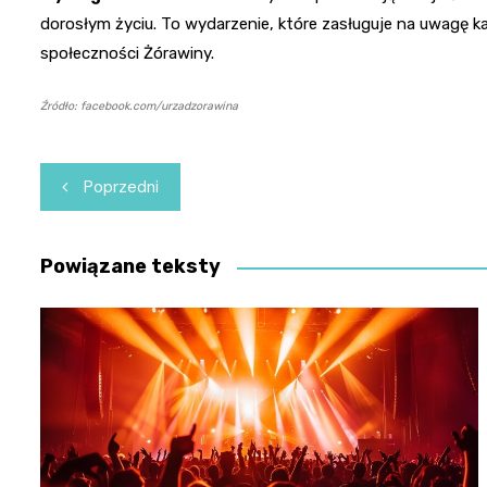
dorosłym życiu. To wydarzenie, które zasługuje na uwagę k
społeczności Żórawiny.
Źródło: facebook.com/urzadzorawina
Nawigacja
Poprzedni
wpisu
Powiązane teksty