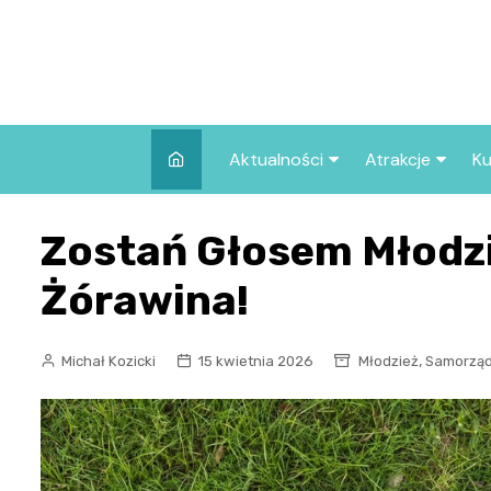
Skip
to
content
Aktualności
Atrakcje
Ku
Pozostałe
Najpopularniej
Zostań Głosem Młodz
we Wrocławiu
Wszystkie wpisy
Co warto zob
Żórawina!
Wrocławiu?
,
Michał Kozicki
15 kwietnia 2026
Młodzież
Samorzą