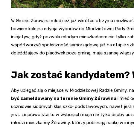
W Gminie Żórawina młodzież już wkrótce otrzyma możliwoś
bowiem kolejna edycja wyborów do Młodzieżowej Rady Gmin
inicjatyw, gdyż pozwala młodym mieszkańcom nie tylko zabr
współtworzyć społeczność samorządową już na etapie szkol
dojeżdżający do placówek poza gminą, mają szansę włączyć si
Jak zostać kandydatem? 
Aby ubiegać się o miejsce w Młodzieżowej Radzie Gminy, n
być zameldowany na terenie Gminy Żórawina
i mieć o
uczniowie siódmych klas szkół podstawowych, nawet jeśli 
jest, że prawo startu w wyborach mają nie tylko osoby ucz
młodzi mieszkańcy Żórawiny, którzy pobierają naukę w inn