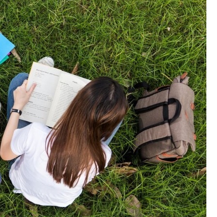
Fryzjer
Kino
Poczta