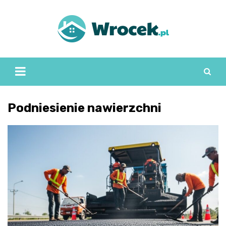
Skip
to
content
Podniesienie nawierzchni